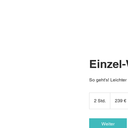
Themenübersicht
Einzel
So geht's! Leichter
239
Euro
2 Std.
2
239 €
S
t
d
Weiter