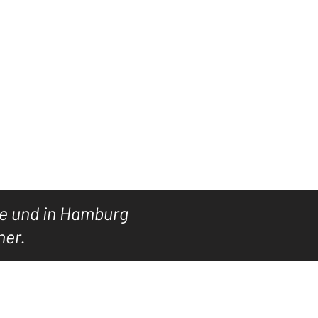
Einloggen
SUCHE
ARCHIV
GALERIE
More
ne und in Hamburg
ner.