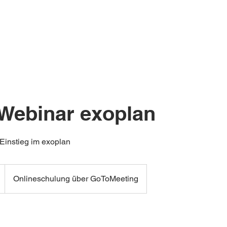
Online-Academy (Komplettkurse ohne Mitgliedschaft)
-Webinar exoplan
 Einstieg im exoplan
Onlineschulung über GoToMeeting