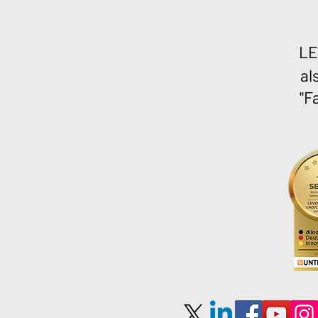
LE
al
"F