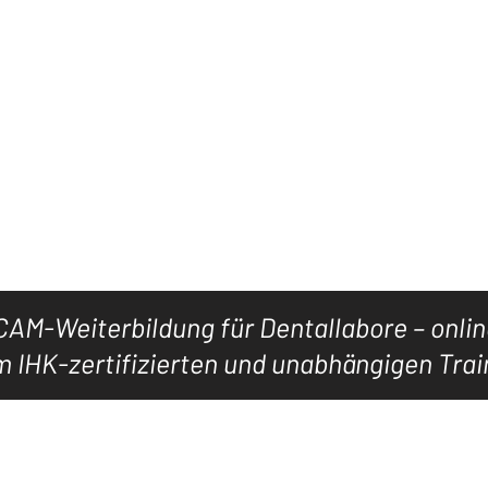
Jetzt LEVEL5CAD-Mitglied werden
KURSE
WISSEN
WEBINARE
HANDBÜCHER.
AM-Weiterbildung für Dentallabore – onli
 IHK-zertifizierten und unabhängigen Trai