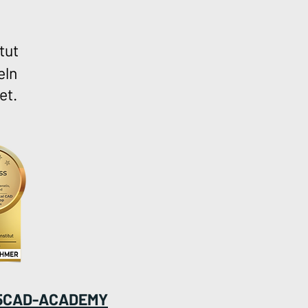
tut
eln
et.
5CAD-ACADEMY