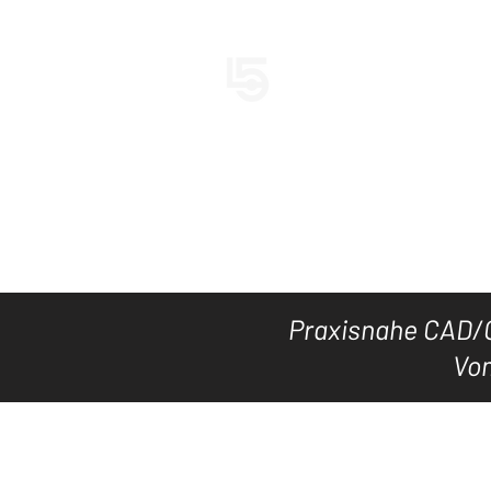
LEVEL5CAD
HOME
TOOL's
DOWNLOAD
Praxisnahe CAD/C
Vom