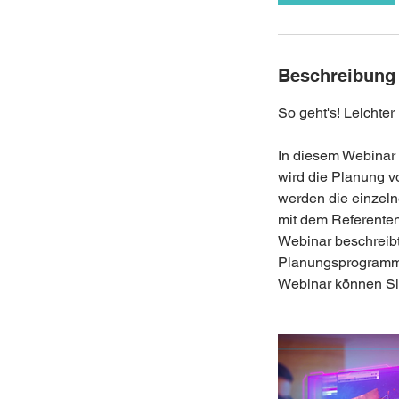
.
Beschreibung
So geht's! Leichter
In diesem Webinar
wird die Planung v
werden die einzel
mit dem Referenten
Webinar beschreibt
Planungsprogramm z
Webinar können Sie