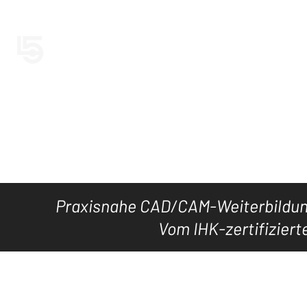
LEVEL5CAD
Jetzt LEVEL5
HOME
TOOL's
DOWNLOAD
KURSE
WISSEN
Praxisnahe CAD/CAM-Weiterbildung
Vom IHK-zertifiziert