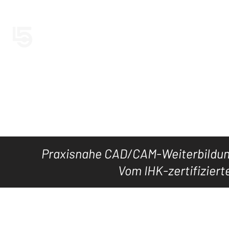
LEVEL5CAD
Jetzt LEVEL5
HOME
TOOL's
DOWNLOAD
KURSE
WISSEN
Praxisnahe CAD/CAM-Weiterbildung
Vom IHK-zertifiziert