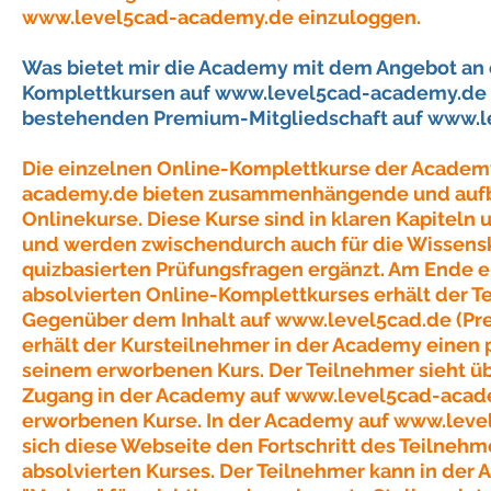
www.level5cad-academy.de
einzuloggen.
Was bietet mir die Academy mit dem Angebot an 
Komplettkursen auf
www.level5cad-academy.de
bestehenden Premium-Mitgliedschaft auf
www.l
Die einzelnen Online-Komplettkurse der Academ
academy.de
bieten zusammenhängende und auf
Onlinekurse. Diese Kurse sind in klaren Kapiteln
und werden zwischendurch auch für die Wissensk
quizbasierten Prüfungsfragen ergänzt. Am Ende e
absolvierten Online-Komplettkurses erhält der Tei
Gegenüber dem Inhalt auf
www.level5cad.de
(Pr
erhält der Kursteilnehmer in der Academy einen
seinem erworbenen Kurs. Der Teilnehmer sieht 
Zugang in der Academy auf
www.level5cad-acad
erworbenen Kurse. In der Academy auf
www.leve
sich diese Webseite den Fortschritt des Teilnehm
absolvierten Kurses. Der Teilnehmer kann in der