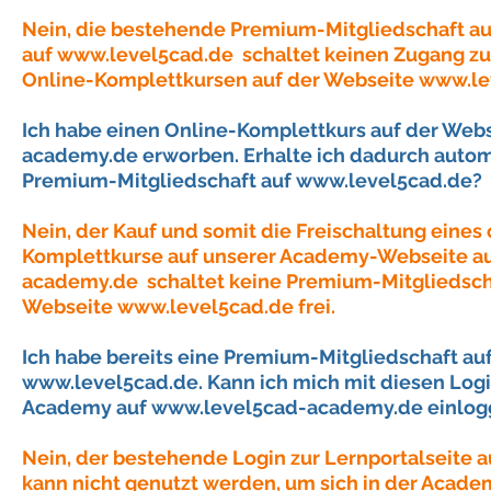
Nein, die bestehende Premium-Mitgliedschaft auf
auf
www.level5cad.de
schaltet keinen Zugang z
Online-Komplettkursen auf der Webseite
www.le
Ich habe einen Online-Komplettkurs auf der Web
academy.de
erworben. Erhalte ich dadurch autom
Premium-Mitgliedschaft auf
www.level5cad.de
?
Nein, der Kauf und somit die Freischaltung eines
Komplettkurse auf unserer Academy-Webseite a
academy.de
schaltet keine Premium-Mitgliedsch
Webseite
www.level5cad.de
frei.
Ich habe bereits eine Premium-Mitgliedschaft au
www.level5cad.de
. Kann ich mich mit diesen Log
Academy auf
www.level5cad-academy.de
einlog
Nein, der bestehende Login zur Lernportalseite 
kann nicht genutzt werden, um sich in der Acade