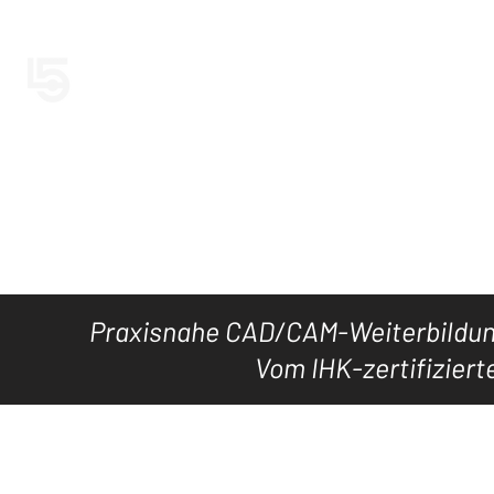
LEVEL5CAD
Jetzt LEVEL5
HOME
TOOL's
DOWNLOAD
KURSE
WISSEN
Praxisnahe CAD/CAM-Weiterbildung
Vom IHK-zertifiziert