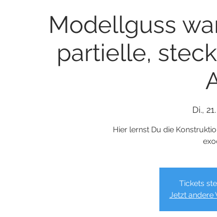
Modellguss war
partielle, ste
A
Di., 21
Hier lernst Du die Konstrukti
exo
Tickets st
Jetzt andere