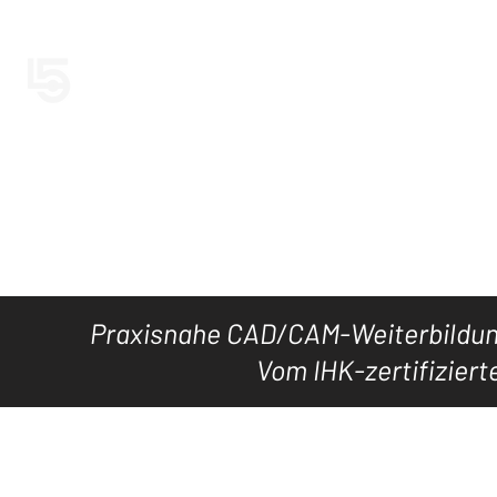
LEVEL5CAD
Jetzt LEVEL5
HOME
TOOL's
DOWNLOAD
KURSE
WISSEN
Praxisnahe CAD/CAM-Weiterbildung
Vom IHK-zertifiziert