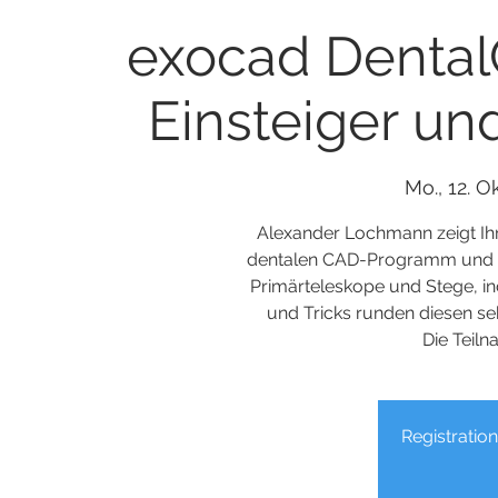
exocad DentalC
Einsteiger un
Mo., 12. Ok
Alexander Lochmann zeigt Ihn
dentalen CAD-Programm und ko
Primärteleskope und Stege, in
und Tricks runden diesen s
Die Teil
Registration