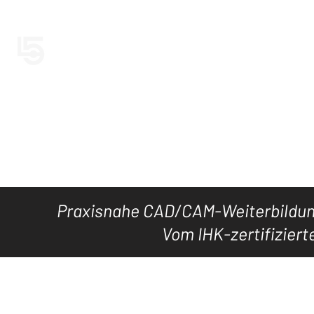
LEVEL5CAD
Jetzt LEVEL5
HOME
TOOL's
DOWNLOAD
KURSE
WISSEN
Praxisnahe CAD/CAM-Weiterbildung
Vom IHK-zertifiziert