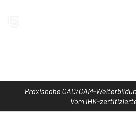
LEVEL5CAD
Jetzt LEVEL5
HOME
TOOL's
DOWNLOAD
KURSE
WISSEN
Praxisnahe CAD/CAM-Weiterbildung
Vom IHK-zertifiziert