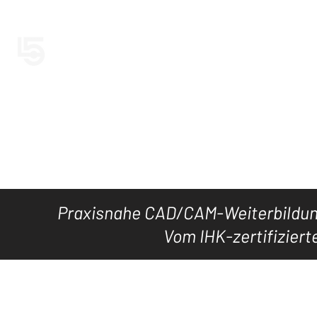
LEVEL5CAD
Jetzt LEVEL5
HOME
TOOL's
DOWNLOAD
KURSE
WISSEN
Praxisnahe CAD/CAM-Weiterbildung
Vom IHK-zertifiziert