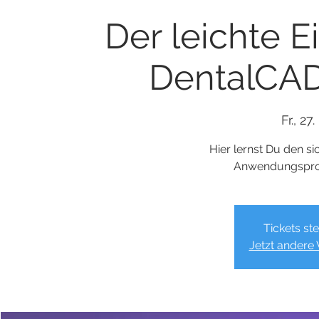
Der leichte E
DentalCAD
Fr., 27
Hier lernst Du den s
Anwendungspro
Tickets st
Jetzt andere