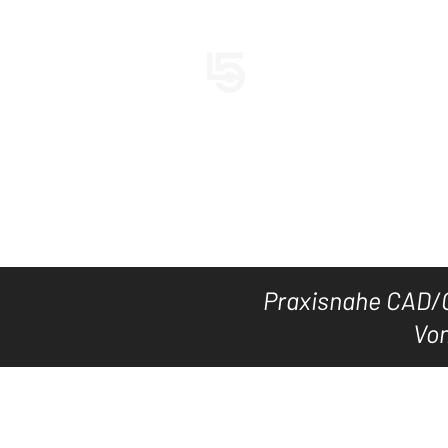
LEVEL5CAD
HOME
TOOL's
DOWNLOAD
Praxisnahe CAD/C
Vom