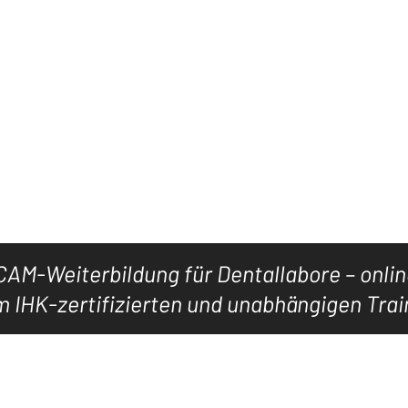
Jetzt LEVEL5CAD-Mitglied werden
KURSE
WISSEN
WEBINARE
HANDBÜCHER.
AM-Weiterbildung für Dentallabore – onli
 IHK-zertifizierten und unabhängigen Trai