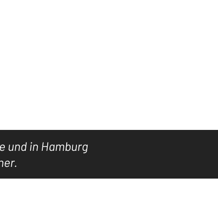
Einloggen
SUCHE
ARCHIV
GALERIE
More
ne und in Hamburg
ner.