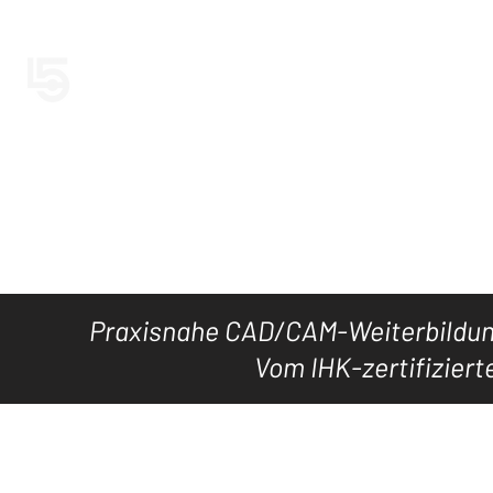
LEVEL5CAD
Jetzt LEVEL5
HOME
TOOL's
DOWNLOAD
KURSE
WISSEN
Praxisnahe CAD/CAM-Weiterbildung
Vom IHK-zertifiziert