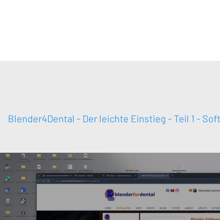
Themenübersicht
Online-Academy (Kom
Blender4Dental - Der leichte Einstieg - Teil 1 - Sof