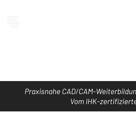
LEVEL5CAD
Jetzt LEVEL5
HOME
TOOL's
DOWNLOAD
KURSE
WISSEN
Praxisnahe CAD/CAM-Weiterbildung
Vom IHK-zertifiziert