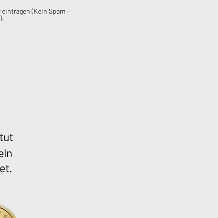
 eintragen (Kein Spam ·
).
tut
eln
et.