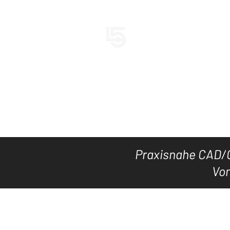
LEVEL5CAD
HOME
TOOL's
DOWNLOAD
Praxisnahe CAD/C
Vom