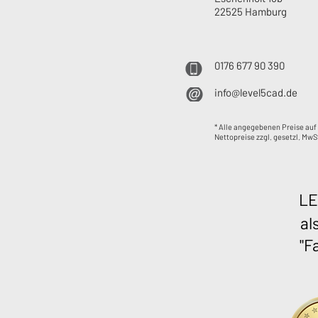
22525 Hamburg
0176 677 90 390
info@level5cad.de
* Alle angegebenen Preise auf
Nettopreise zzgl. gesetzl. MwS
LE
al
"F