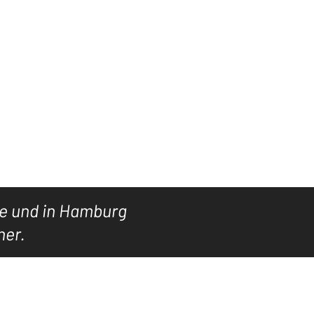
Einloggen
SUCHE
ARCHIV
GALERIE
More
ne und in Hamburg
ner.