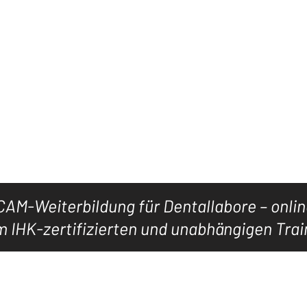
Jetzt LEVEL5CAD-Mitglied werden
KURSE
WISSEN
WEBINARE
HANDBÜCHER.
AM-Weiterbildung für Dentallabore – onli
 IHK-zertifizierten und unabhängigen Trai